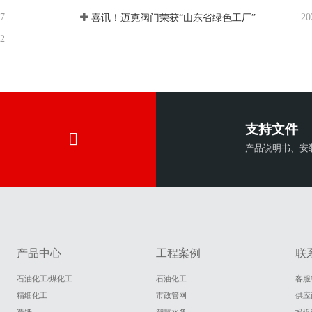
27
20
喜讯！迈克阀门荣获“山东省绿色工厂”
22
支持文件
产品说明书、安
产品中心
工程案例
联
石油化工/煤化工
石油化工
客服
精细化工
市政管网
供应
造纸
智慧水务
投诉