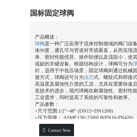
国标固定球阀
产品概述：
球阀
是一种广泛应用于流体控制领域的阀门设
体90度，通孔可与管道对齐或垂直，从而实现
单、密封性能优异、操作轻便以及流阻小，使
或缺的关键设备。根据结构设计，球阀可分为
封，适用于中低压场景；固定球阀则通过机械
接方式，球阀还可分为
法兰
式、螺纹式和焊接
高温度及腐蚀性介质的工况，尤其在需要快速
造技术的进步，现代球阀在耐腐蚀性、密封性
工业需求，同时提高了系统的可靠性和效率。
产品参数：
>尺寸范围:1/2”~48" (DN15~DN1200)
>压力等级： ASME150~2500LB(PN16-PN420)
>温度范围：-46°℃-538°℃
Contact Now
>连接方式：法兰、焊接、螺纹等