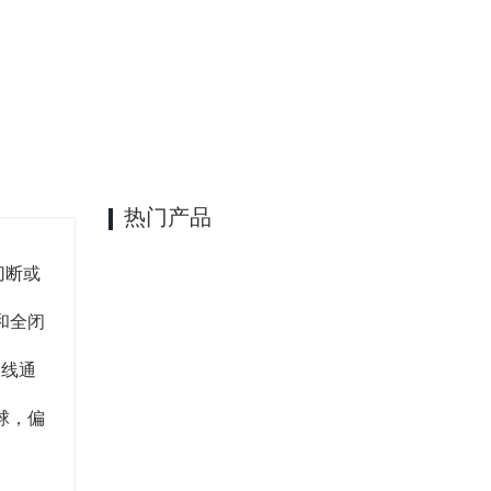
合金、喷涂WC
、电液动等
一周线上
盖时阀杆不至于脱出的结构
热门产品
于切断或
和全闭
管线通
球，偏