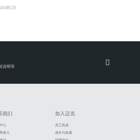
24-08-23
装说明等
系我们
加入迈克
中心
员工风采
商准入
成长与发展
建议
招聘岗位