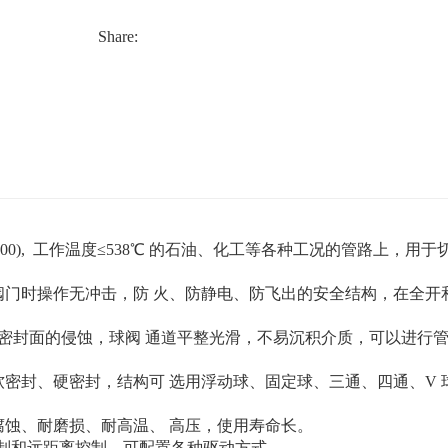
>主体材质：碳钢、不锈钢、双相钢、合金钢等
>密封面硬化处理方式：堆焊司太立合金及镍基
Share:
>操作方式：手动、电动、气动、液动、气液动
产品标准：
1、阀体连接处强度不低于法兰连接焊缝强度
2、 阀体最小壁厚按GB/T 12224规定
3、阀体全开时应保证球体通道与阀体通道在同
4、阀体设计成在介质压力作用下，拆开填料压
5 、球阀标志要求按GB/T 12220的规定
6、 阀门供货要求按JB/T 7928的规定
7、 阀门检验要求按GB/T 26480 的规定
50~2500), 工作温度≤538℃ 的石油、化工等各种工况的管路上，用
阀门时操作无冲击，防 火、防静电、防飞出的安全结构，在全开
密封面的侵蚀，球阀 通道平整光滑，不易沉积介质，可以进行
密封、硬密封，结构可 选用浮动球、固定球、三通、四通、V 
腐蚀、耐磨损、耐高温、 高压，使用寿命长。
控制和远距离控制，可配
置各种驱动方式。