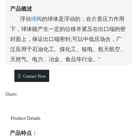
产品概述
浮动
球阀
的球体是浮动的，在介质压力作用
下，球体能产生一定的位移并紧压在出口端的密
封面上，保证出口端密封;可以中低压场合，广
泛应用于石油化工、煤化工、核电、航天航空、
天然气、电力、冶金、食品等行业。"
产品参数：
Contact Now
公称通径：DN15-DN200/ 1/2"-8"
压力等级：PN16-PN100/ CL150-600
Share:
工作温度：-196℃-425℃（或按客户要求）
连接方式：
法兰
式、螺纹式、焊接式、承插焊
Product Details
密封形式：软密封、硬密封
使用介质：天然气、液化气、煤气、油品、水、
产品特点：