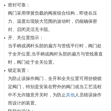
蒸汽
密封可靠：
产品标准：
阀门采用弹簧负载的阀座组合结构，即使在压
GB
力、温度出现较大范围的波动时，仍能确保密
设计标准
GB/T22237
A
封、启闭灵活无卡阻。
结构长度
GB/T12221
A
开、关位置指示：
连接法兰
GB/T9113
JB/T 79
当手柄或调杆头部的扁方与管线平行时，阀门处
对焊端
JB/T 1222
ASME
于全开位置;当手柄或阀杆头部的扁方与管线垂直
试验和检验
GB/T13927、JB/T 909
A
时，阀门处于全关位置。
关键零部件材质：
锁定装置：
●阀体：碳钢、不锈钢、合⾦钢、双相钢等
为防止误操作阀门，全开和全关位置可用挂锁锁
●阀座：软密封 PTFE、PPL、PEEK
定阀门，特别是安装在野外的阀门或当工艺流程
●⾦属密封喷涂：STL、WC、Ni60等
中不允许随意开关时，为防止
其他
人员错误操作
●阀芯：不锈钢、双相钢等
而设计的装置。