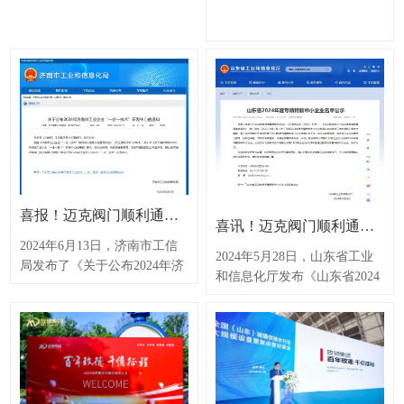
耗、清洁生产、资源循环利用
优化和智能管理决策的新型工
的绿色制造方向发展。
厂。是推动制造业的数字化、
网络化、智能化转型升级，实
现高质量发展的重要举措。迈
克阀门将持续深化智能化改
造，提升生产效率和产品质
量，以更加开放的姿态迎接挑
战，不断探索智能制造的新境
界，…
喜报！迈克阀门顺利通过2024年济南市工业企业“一企一技术”研发中心认定！
喜讯！迈克阀门顺利通过山东省“专精特新”中小企业复核
2024年6月13日，济南市工信
2024年5月28日，山东省工业
局发布了《关于公布2024年济
和信息化厅发布《山东省2024
南市工业企业“一企一技术”研
年度专精特新中小企业名单公
发中心的通知》。济南迈克阀
示》通知，济南迈克阀门科技
门科技有限公司顺利通过2024
有限公司顺利通过2024年度山
年济南市工业企业“一企一技
东省“专精特新”中小企业复
术”研发中心认定。“一企一技
核。“专精特新”是国家为引导
术”研发中心是企业在所处行
中小企业走专业化、精细化、