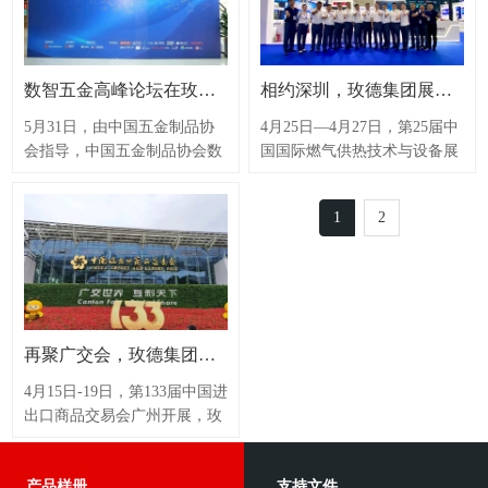
院总工程师赵锂，中国建筑金
示的盛大开幕。01坚持创新驱
驱动，产业升级，保障安全，
统的供水闸阀。立式指示器地
属结构协会给水排水设备分会
动 引领城镇智慧水务发展中国
推进城市高质量发展”为主
埋深度可调节，安装方便；开
会长秦永新，中国城市燃气协
城镇供水排水协会会长章林伟
题。大会聚集了来自住建部消
关圈数可调，可适用于DN50-
会副秘书长、高级专家、公安
等领导、专家莅临玫德集团展
防处、北京市规自委消防处、
600规格的暗杆闸阀，产品已
数智五金高峰论坛在玫德召开，分享创新之路，共享数智方案
相约深圳，玫德集团展出三大燃气系统连接传输解决方案及一站式产品方案
部反恐专家马长城，…
区进行参观指导，…
北京市消防救援总队、应急管
通过了UL/FM认证，品质有保
理部天津消防研究所、应急管
障，欢迎新老客户咨询选购 !
5月31日，由中国五金制品协
4月25日—4月27日，第25届中
理部上海消防研究所、应急管
会指导，中国五金制品协会数
国国际燃气供热技术与设备展
理部沈阳消防研究所、中国科
字化促进工作委员会主办，云
览会在深圳举办，作为展会常
学技术大学火灾科学国家重点
共生平台、玫德集团承办的
客，玫德集团与旗下玫德雅昌
1
2
实验室、清华大学、中国矿业
“2023年中国五金制品协会数
集团有限公司带来了燃气领域
大学、西南交通大学、交通运
委会工作会议暨数智五金高峰
重点产品与解决方案。本次展
输部公路科学研究院、广西大
论坛”在济南玫德科技园圆满
会，玫德集团展示了多种燃气
学等多家政府单位、高校及企
举行。此次峰会旨在深入贯彻
系统解决方案，为展会亮点展
业的专家、领导莅临现场。全
落实党中央国务院数字中国战
示系统，包含宽边玛钢+镀锌
国工程勘察设计大师黄晓家主
略部署，助力赋能“数字三
管道燃气解决方案、薄壁碳钢
再聚广交会，玫德集团带来多领域产品与客户共享共赢
持会议，并作了题为《…
品”，打造五金行业数智融合
涂塑卡压燃气解决方案、不锈
发展生态圈，加速五金行业数
钢卡压燃气解决方案，涵盖了
4月15日-19日，第133届中国进
字化创新变革。汇聚了五金行
燃气领域诸多拳头产品，玫德
出口商品交易会广州开展，玫
业的专家、学者、企业家等
集团在燃气领域可为客户提供
德集团多领域拳头产品亮相展
200余人，共襄盛会，共话未
安全、经济、可靠、完善的解
会，一站式产品解决方案展现
产品样册
支持文件
来。中国五金制品协会理事长
决方案。燃气系统一、宽边玛
玫德实力，广交会加强玫德集