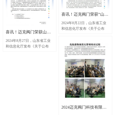
喜讯！迈克阀门荣获“山东省绿色工厂”
2024年8月22日，山东省工业
和信息化厅发布《关于公布
喜讯！迈克阀门荣获山东省智能工厂
2024年度山东省绿色制造单位
名单的通知》，经单位申报、
2024年8月27日，山东省工业
市工信部门审核推荐、专家评
和信息化厅发布《关于公布
审论证、征求相关部门意见、
2024年山东省级智能工厂、数
社会公示等程序，迈克阀门顺
字化车间、智能制造场景和系
利通过审核，荣获“山东省绿
统解决方案供应商名单的通
色工厂”。迈克阀门坚持绿
知》，经企业申报、地市推
色、低碳、循环发展理念，通
荐、专家评审、网站公示等程
过绿色工厂的打造，逐步实现
序，迈克阀门顺利通过评定，
了用地集约化、原料无害化、
被认定为“山东省智能工厂”。
生产洁净化、废物资源化、能
省级智能工厂是指综合运用信
源低碳化。未来迈克阀门将继
息技术、网络技术、智能装备
续推动绿色供应链体系，提升
等先进技术手段，实现研发、
2024迈克阀门科技有限公司应急培训、应急演练
产业链、供应链协同配套水平
设计、工艺、生产、检测、物
和效率，推动企业向节能降
流、销售、服务等环节的集成