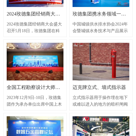
业和领域内着力突破掌握关键
特色化、新颖化发展之路，增
核心技术，抢占科技战略制高
强自主创新能力和核心竞争
2024玫德集团经销商大会盛大召开
玫德集团携水务领域一站式产品及智慧解决方案，亮相中国水协2024年会暨城镇水务技术与产品交流展示会
点的创新平台。近年来，迈克
力，不断提高中小企业发展质
阀门始终坚持以“以用户为中
量和水平而实施的重大工程。
2024玫德集团经销商大会盛大
中国城镇供水排水协会2024年
心，以质量为生命，以创新促
迈克阀门于2020年度首次获得
召开5月18日，玫德集团在科
会暨城镇水务技术与产品展示
发展，以合作达共赢”的核心
省级“专精特新”认定，2024年
技城总部组织召开“百年玫德
会盛大启幕2024年4月18日，
价值观，全面提升企业科技创
复核评定成功，这不仅是对企
千亿征程”2024玫德集团经销
秉承“会朋友·议良策·寻机遇·
新水平。此次获评工业企业
业走发展化、精细化、特色化
商大会。平阴县委书记王秀
求发展”的宗旨，中国城镇供
“一企一技术”研发中心，不仅
的肯定，更是对企业潜力的认
成，副书记、县长潘建军，平
水排水协会2024年会暨城镇水
是迈克阀门在技术创新领域的
可。未来，迈克阀门将坚持
阴经济开发区党工委副书记、
务技术与产品交流展示在山东
又一阶段性成果，更是对迈克
“专精特新”企业发展方向，锐
管委会副主任李子元，全国近
青岛成功启幕。玫德集团作为
阀门技术创新工作的充分肯
意进取、持续创新，提升技术
400名优秀经销商代表，中国
流体输送领域解决方案专家，
定。
研发水平，助力公司高速、高
城镇供水排水协会副会长宋兰
在本次展会精彩亮相。为用户
全国工程勘察设计大师黄晓家等专家莅临指导玫德消防领域产品发展，中国土木工程学会工程防火技术交流会
迈克牌立式、墙式指示器
质发展，向更高的目标迈进。
合，水利部水利水电规划设计
呈现城镇供水排水一站式产品
院教授级高工、中国水利学会
及智慧解决方案。4月18日，
2023年12月9日-10日，玫德集
立式指示器用于操作埋在地下
水工金属结构专委会副主任吕
玫德集团党委书记、董事局副
团作为承办单位出席中国上木
或难以进入的地方的暗杆闸阀
传亮，全国工程勘察设计大
主席郭雷受邀出席开幕式，与
工程学会工程防火技术分会第
的开关，可以指示阀门的开关
师、中国市政工程华北设计院
大会主办方及水务同仁共同见
三届理事会换届大会暨2023年
位置，操作完成后可将阀门锁
总工程师李颜强，全国工程勘
证中国城镇供水排水协会2024
学术交流会。本次会议以“城
定，主要用于控制喷水灭火系
察设计大师、中国建筑设计总
年会暨城镇水务技术与产品展
市更新，宜居韧性智慧; 创新
统，连接进入建筑物的消防系