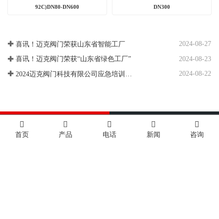
双法兰限位补偿接头（B2FQ-
倒流防止器（LHS41X-92C)DN50-
92C)DN80-DN600
DN300
2024-08-27
喜讯！迈克阀门荣获山东省智能工厂
2024-08-23
喜讯！迈克阀门荣获“山东省绿色工厂”
首页
产品
电话
新闻
咨询
2024-08-22
2024迈克阀门科技有限公司应急培训、应急演练
产品样册
支持文件
产品样册展示
产品说明书、安装说明等