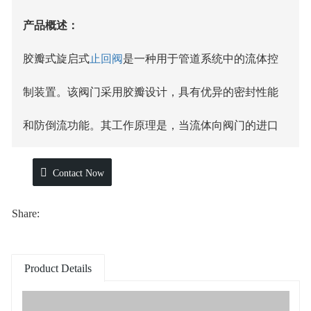
产品概述：
胶瓣式旋启式
止回阀
是一种用于管道系统中的流体控
制装置。该阀门采用胶瓣设计，具有优异的密封性能
和防倒流功能。其工作原理是，当流体向阀门的进口
方向流动时，胶瓣会被推开，允许流体通过阀门进入
Contact Now
管道系统。而当流体的方向发生逆转时，胶瓣会立即
Share:
关闭，阻止流体的倒流。
参数标准：
Product Details
应用领域：