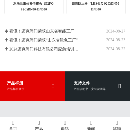
双法兰限位补偿接头（B2FQ-
倒流防止器（LHS41X-92C)DN50-
92C)DN80-DN600
DN300
2024-08-27
喜讯！迈克阀门荣获山东省智能工厂
2024-08-23
喜讯！迈克阀门荣获“山东省绿色工厂”
2024-08-22
2024迈克阀门科技有限公司应急培训、应急演练
产品样册
支持文件
产品样册展示
产品说明书、安装说明等
首页
产品
电话
新闻
咨询