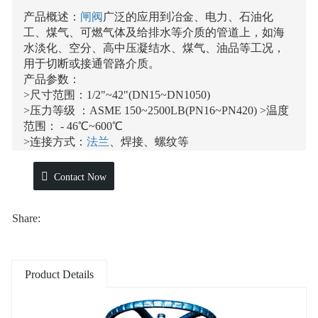
产品概述：
闸阀
广泛的应用到冶金、电力、石油化
工、煤气、可燃气体及给排水等介质的管道上，如海
水淡化、空分、高中压凝结水、煤气、油品等工况，
用于切断或接通管路介质。
产品参数：
>尺寸范围：1/2"~42"(DN15~DN1050)
>压力等级 ：ASME 150~2500LB(PN16~PN420) >温度
范围： - 46℃~600℃
>连接方式：
法兰
、焊接、螺纹等
>主体材质：碳钢、不锈钢、双相钢、合金钢等
>密封面硬化处理方式：堆焊司太立合金及镍基合金
Contact Now
>操作方式：手动、电动、气动等
产品标准：
Share:
设计标准：GB/T 12234
结构长度：GB/T 12221
连接法兰：GB/T 9124
试验和检验：GB/T 26480
Product Details