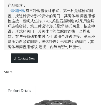
产品概述：
锻钢闸阀
有三种阀盖设计形式。第一种是螺栓式阀
盖，按这种设计形式设计的阀门，其阀体与 阀盖用螺
栓连接，缠绕式垫片(304夹柔性石墨制造)或采用金属
环连接密封。第二种设计形式是焊 接式阀盖，按这种
设计形式的阀门，其阀体与阀盖螺纹连接，全焊密
封。客户有特殊要求时也可 采用全焊透连接。第三种
是压力自紧式阀盖，按这种设计形式设计的阀门，其
阀体与阀盖用螺纹 连接，内压自密封环密封。
产品结构：
全径或缩径；
Contact Now
明杆支架式(OS&Y)
自定心压板压套式；
Share:
螺栓连接、缠绕垫片密封式阀盖；
螺纹连接、全焊密封式阀盖以及螺纹连接内压自紧式
阀盖；
整体式上密封座；
Product Details
产品标准：
设计标准： API 602;
承插端符合ASME B16.11;