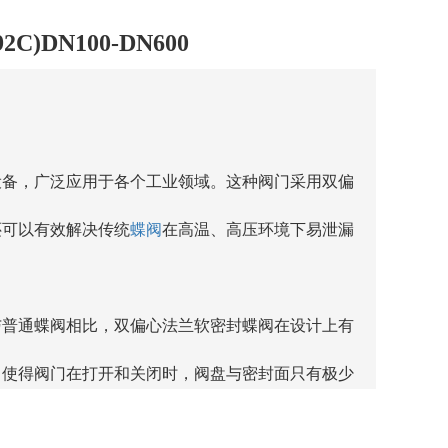
)DN100-DN600
设备，广泛应用于各个工业领域。这种阀门采用双偏
还可以有效解决传统
蝶阀
在高温、高压环境下易泄漏
与普通蝶阀相比，双偏心法兰软密封蝶阀在设计上有
，使得阀门在打开和关闭时，阀盘与密封面只有极少
用寿命。同时，双偏心结构还能够减少阀门开启时的